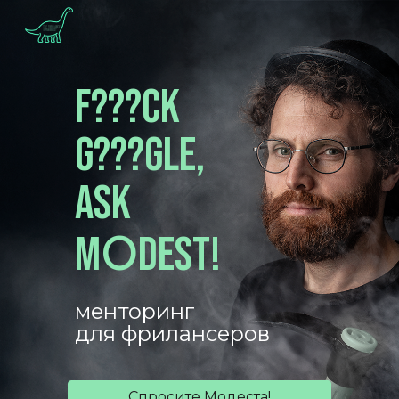
Skip to main content
Skip to navigation
F???CK
G???GLE,
ASK
O
M
DEST!
менторинг
для фрилансеров
Спросите Модеста!